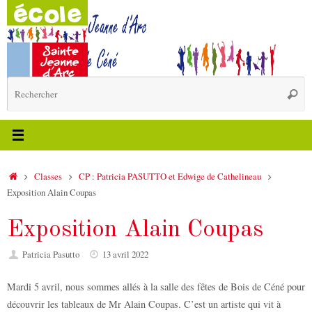
Passer
au
contenu
R
Reche
p
:
Accueil
Classes
CP : Patricia PASUTTO et Edwige de Cathelineau
Exposition Alain Coupas
Exposition Alain Coupas
Patricia Pasutto
13 avril 2022
Mardi 5 avril, nous sommes allés à la salle des fêtes de Bois de Céné pour
découvrir les tableaux de Mr Alain Coupas. C’est un artiste qui vit à