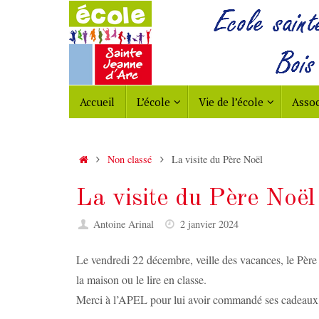
Passer
au
contenu
Passer
Accueil
L’école
Vie de l’école
Assoc
au
contenu
Accueil
Non classé
La visite du Père Noël
La visite du Père Noël
Antoine Arinal
2 janvier 2024
Le vendredi 22 décembre, veille des vacances, le Père 
la maison ou le lire en classe.
Merci à l’APEL pour lui avoir commandé ses cadeaux