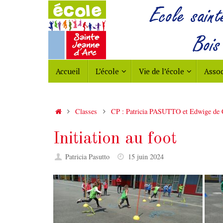
Passer
au
contenu
Passer
Accueil
L’école
Vie de l’école
Assoc
au
contenu
Accueil
Classes
CP : Patricia PASUTTO et Edwige de 
Initiation au foot
Patricia Pasutto
15 juin 2024