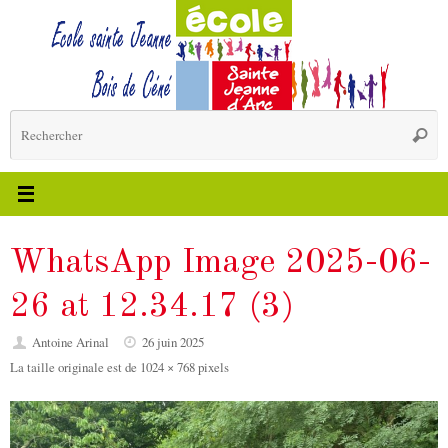
Passer
au
contenu
R
Reche
p
:
WhatsApp Image 2025-06-
26 at 12.34.17 (3)
Antoine Arinal
26 juin 2025
La taille originale est de
1024 × 768
pixels