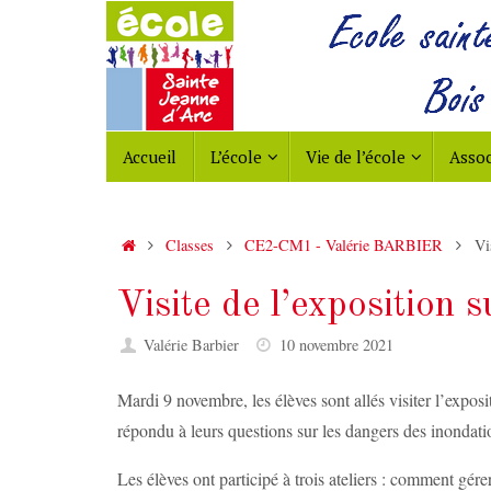
Passer
au
contenu
Passer
Accueil
L’école
Vie de l’école
Assoc
au
contenu
Accueil
Classes
CE2-CM1 - Valérie BARBIER
Vi
Visite de l’exposition s
Valérie Barbier
10 novembre 2021
Mardi 9 novembre, les élèves sont allés visiter l’exposi
répondu à leurs questions sur les dangers des inondati
Les élèves ont participé à trois ateliers : comment gér